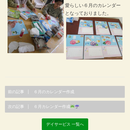
愛らしい６月のカレンダー
となっておりました。
前の記事
６月のカレンダー作成
次の記事
６月カレンダー作成
デイサービス 一覧へ