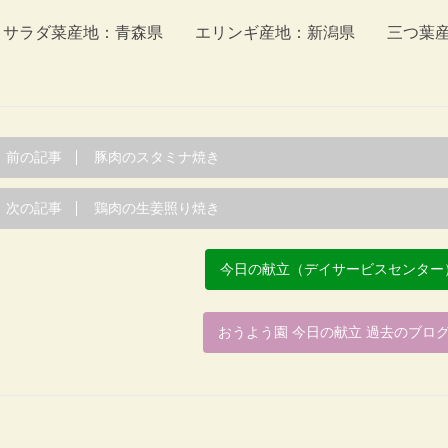
サラダ菜産地：青森県 エリンギ産地：新潟県 三つ葉産
前の記事
豚肉のスタミナ焼き
次の記事
鶏肉の生姜照り焼き
今日の献立（デイサービスセンター
おうよう園 今日の献立 過去のブロ