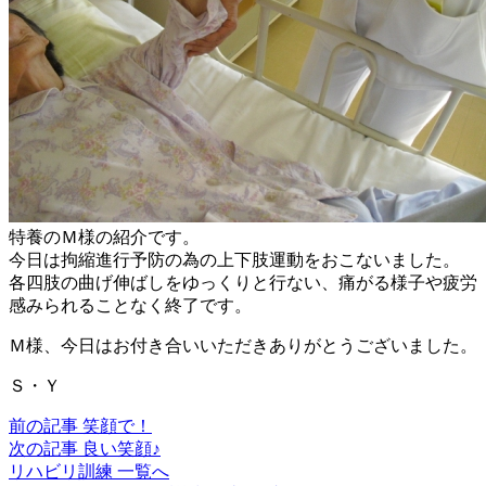
特養のＭ様の紹介です。
今日は拘縮進行予防の為の上下肢運動をおこないました。
各四肢の曲げ伸ばしをゆっくりと行ない、痛がる様子や疲労
感みられることなく終了です。
Ｍ様、今日はお付き合いいただきありがとうございました。
Ｓ・Ｙ
前の記事
笑顔で！
次の記事
良い笑顔♪
リハビリ訓練 一覧へ