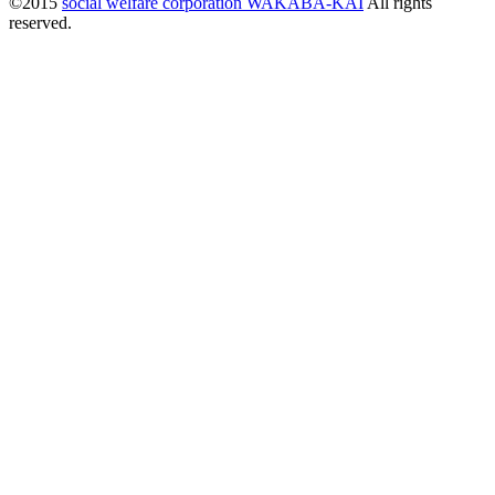
©2015
social welfare corporation WAKABA-KAI
All rights
reserved.