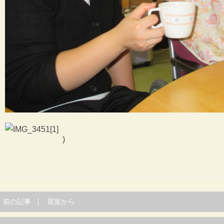
)
前の記事
居室から