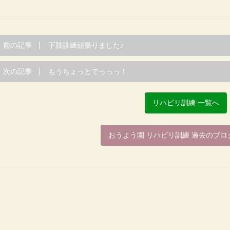
前の記事
下肢訓練頑張りました♪
次の記事
もうちょっとでっっっ！
リハビリ訓練 一覧へ
おうよう園 リハビリ訓練 過去のブロ