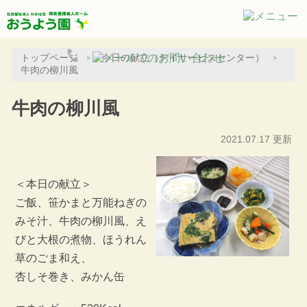
トップページ
今日の献立（デイサービスセンター）
牛肉の柳川風
牛肉の柳川風
2021.07.17 更新
＜本日の献立＞
ご飯、笹かまと万能ねぎの
みそ汁、牛肉の柳川風、え
びと大根の煮物、ほうれん
草のごま和え、
杏しそ巻き、みかん缶