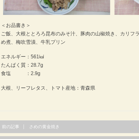
＜お品書き＞
ご飯、大根ととろろ昆布のみそ汁、豚肉の山椒焼き、カリフ
め煮、梅吹雪漬、牛乳プリン
エネルギー：561㎉
たんぱく質：28.7g
食塩 ：2.9g
大根、リーフレタス、トマト産地：青森県
前の記事
さめの黄金焼き