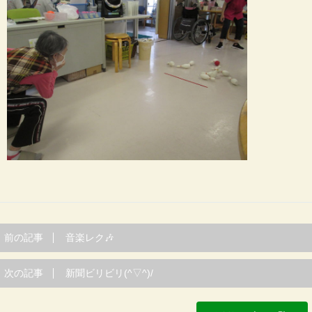
前の記事
音楽レク🎶
次の記事
新聞ビリビリ(^▽^)/