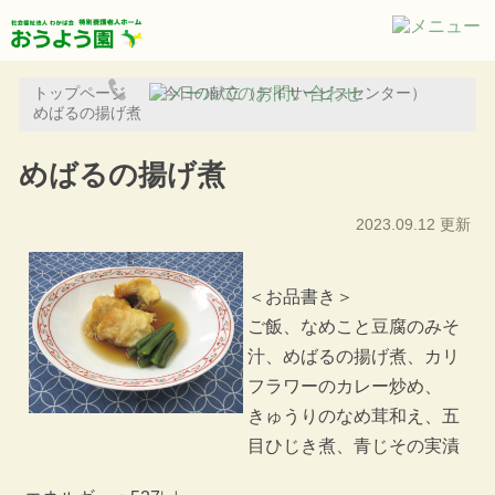
トップページ
今日の献立（デイサービスセンター）
めばるの揚げ煮
めばるの揚げ煮
2023.09.12 更新
＜お品書き＞
ご飯、なめこと豆腐のみそ
汁、めばるの揚げ煮、カリ
フラワーのカレー炒め、
きゅうりのなめ茸和え、五
目ひじき煮、青じその実漬