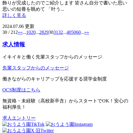
飾りが完成したのでご紹介します 皆さん自分で書いた思い
思いの短冊を眺めて 「叶う...
詳しく見る
2024.07.06 更新
30 / 212
«
«
...
10
20
...
28
29
30
31
32
...
40
50
60
...
»
»
求人情報
イキイキと働く先輩スタッフからのメッセージ
先輩スタッフからのメッセージ
働きながらのキャリアップを応援する奨学金制度
OCS制度はこちら
無資格・未経験（高校新卒含）からスタートでOK！安心の
福利厚生！
求人エントリー