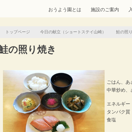
おうよう園とは
施設のご案内
トップページ
今日の献立（ショートステイ山崎）
鮭の照
鮭の照り焼き
ごはん、あ
中華炒め、
エネルギー：4
タンパク質：
食塩 ：3