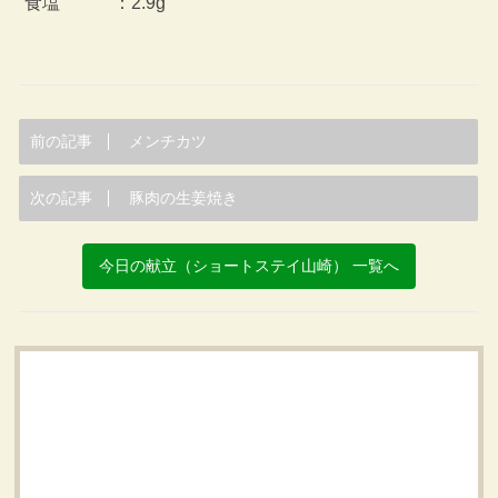
食塩 ：2.9g
前の記事
メンチカツ
次の記事
豚肉の生姜焼き
今日の献立（ショートステイ山崎） 一覧へ