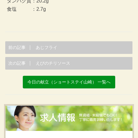
タンパク質：20.2g
食塩 ：2.7g
前の記事
あじフライ
次の記事
えびのチリソース
今日の献立（ショートステイ山崎） 一覧へ