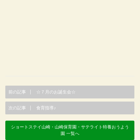
前の記事
☆７月のお誕生会☆
次の記事
食育指導♪
ショートステイ山崎・山崎保育園・サテライト特養おうよう
園 一覧へ