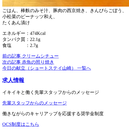
ごはん、棒麩のみそ汁、豚肉の西京焼き、きんぴらごぼう、
小松菜のピーナッツ和え、
たくあん漬け
エネルギー：474Kcal
タンパク質：22.1g
食塩 ：2.7g
前の記事
クリームシチュー
次の記事
赤魚の照り焼き
今日の献立（ショートステイ山崎） 一覧へ
求人情報
イキイキと働く先輩スタッフからのメッセージ
先輩スタッフからのメッセージ
働きながらのキャリアップを応援する奨学金制度
OCS制度はこちら